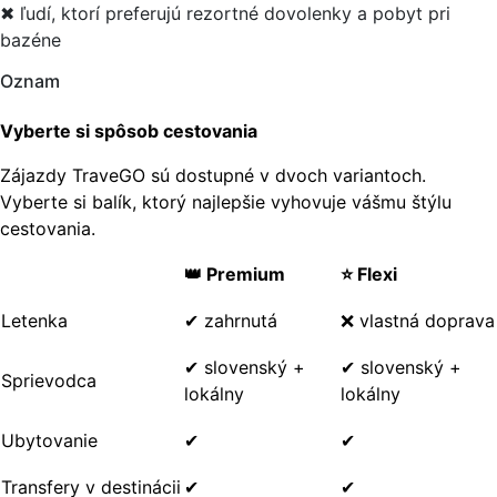
✖ ľudí, ktorí preferujú rezortné dovolenky a pobyt pri
bazéne
Oznam
Vyberte si spôsob cestovania
Zájazdy TraveGO sú dostupné v dvoch variantoch.
Vyberte si balík, ktorý najlepšie vyhovuje vášmu štýlu
cestovania.
👑 Premium
⭐ Flexi
Letenka
✔ zahrnutá
❌ vlastná doprava
✔ slovenský +
✔ slovenský +
Sprievodca
lokálny
lokálny
Ubytovanie
✔
✔
Transfery v destinácii
✔
✔