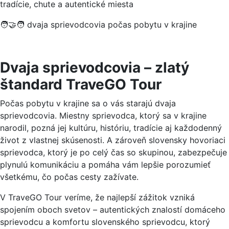
tradície, chute a autentické miesta
🧑‍🤝‍🧑 dvaja sprievodcovia počas pobytu v krajine
Dvaja sprievodcovia – zlatý
štandard TraveGO Tour
Počas pobytu v krajine sa o vás starajú dvaja
sprievodcovia. Miestny sprievodca, ktorý sa v krajine
narodil, pozná jej kultúru, históriu, tradície aj každodenný
život z vlastnej skúsenosti. A zároveň slovensky hovoriaci
sprievodca, ktorý je po celý čas so skupinou, zabezpečuje
plynulú komunikáciu a pomáha vám lepšie porozumieť
všetkému, čo počas cesty zažívate.
V TraveGO Tour veríme, že najlepší zážitok vzniká
spojením oboch svetov – autentických znalostí domáceho
sprievodcu a komfortu slovenského sprievodcu, ktorý