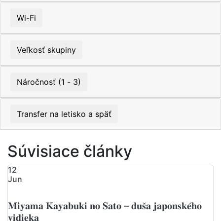
Wi-Fi
Veľkosť skupiny
Náročnosť (1 - 3)
Transfer na letisko a späť
Súvisiace články
12
Jun
𝐌𝐢𝐲𝐚𝐦𝐚 𝐊𝐚𝐲𝐚𝐛𝐮𝐤𝐢 𝐧𝐨 𝐒𝐚𝐭𝐨 – 𝐝𝐮𝐬̌𝐚 𝐣𝐚𝐩𝐨𝐧𝐬𝐤𝐞́𝐡𝐨
𝐯𝐢𝐝𝐢𝐞𝐤𝐚