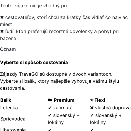
Tento zájazd nie je vhodný pre:
✖ cestovateľov, ktorí chcú za krátky čas vidieť čo najviac
miest
✖ ľudí, ktorí preferujú rezortné dovolenky a pobyt pri
bazéne
Oznam
Vyberte si spôsob cestovania
Zájazdy TraveGO sú dostupné v dvoch variantoch.
Vyberte si balík, ktorý najlepšie vyhovuje vášmu štýlu
cestovania.
Balik
👑 Premium
⭐ Flexi
Letenka
✔ zahrnutá
❌ vlastná doprava
✔ slovenský +
✔ slovenský +
Sprievodca
lokálny
lokálny
Ubytovanie
✔
✔