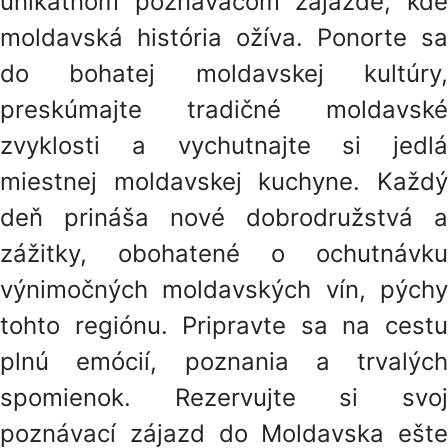
unikátnom poznávacom zájazde, kde
moldavská história ožíva. Ponorte sa
do bohatej moldavskej kultúry,
preskúmajte tradičné moldavské
zvyklosti a vychutnajte si jedlá
miestnej moldavskej kuchyne. Každý
deň prináša nové dobrodružstvá a
zážitky, obohatené o ochutnávku
výnimočných moldavských vín, pýchy
tohto regiónu. Pripravte sa na cestu
plnú emócií, poznania a trvalých
spomienok. Rezervujte si svoj
poznávací zájazd do Moldavska ešte