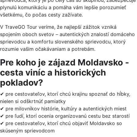
sprievodca, ktorý je po celý čas so skupinou, zabezpečuje
plynulú komunikáciu a pomáha vám lepšie porozumieť
všetkému, čo počas cesty zažívate.
V TraveGO Tour veríme, že najlepší zážitok vzniká
spojením oboch svetov – autentických znalostí domáceho
sprievodcu a komfortu slovenského sprievodcu, ktorý
rozumie vašim očakávaniam a potrebám.
Pre koho je zájazd Moldavsko -
cesta viníc a historických
pokladov?
✔ pre cestovateľov, ktorí chcú krajinu spoznať do hĺbky,
nielen si odškrtnúť pamiatky
✔ pre milovníkov histórie, kultúry a autentických miest
✔ pre ľudí, ktorí ocenia organizovanú cestu bez starostí
✔ pre cestovateľov, ktorí chcú objaviť Moldavsko so
skúseným sprievodcom