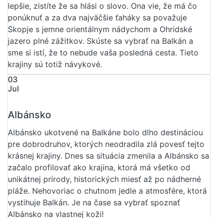
lepšie, zistíte že sa hlási o slovo. Ona vie, že má čo
ponúknuť a za dva najväčšie ťaháky sa považuje
Skopje s jemne orientálnym nádychom a Ohridské
jazero plné zážitkov. Skúste sa vybrať na Balkán a
sme si istí, že to nebude vaša posledná cesta. Tieto
krajiny sú totiž návykové.
03
Jul
Albánsko
Albánsko ukotvené na Balkáne bolo dlho destináciou
pre dobrodruhov, ktorých neodradila zlá povesť tejto
krásnej krajiny. Dnes sa situácia zmenila a Albánsko sa
začalo profilovať ako krajina, ktorá má všetko od
unikátnej prírody, historických miesť až po nádherné
pláže. Nehovoriac o chutnom jedle a atmosfére, ktorá
vystihuje Balkán. Je na čase sa vybrať spoznať
Albánsko na vlastnej koži!