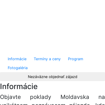
Moldavsko - cesta
viníc a historických
pokladov / Premium
Informácie
Termíny a ceny
Program
Fotogaléria
Nezáväzne objednať zájazd
Informácie
Objavte poklady Moldavska na