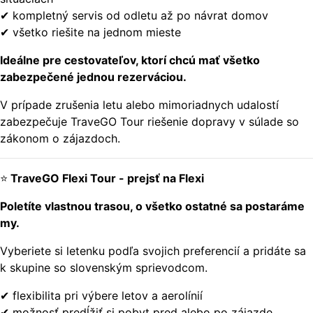
✔ kompletný servis od odletu až po návrat domov
✔ všetko riešite na jednom mieste
Ideálne pre cestovateľov, ktorí chcú mať všetko
zabezpečené jednou rezerváciou.
V prípade zrušenia letu alebo mimoriadnych udalostí
zabezpečuje TraveGO Tour riešenie dopravy v súlade so
zákonom o zájazdoch.
⭐
TraveGO Flexi Tour - prejsť na Flexi
Poletíte vlastnou trasou, o všetko ostatné sa postaráme
my.
Vyberiete si letenku podľa svojich preferencií a pridáte sa
k skupine so slovenským sprievodcom.
✔ flexibilita pri výbere letov a aerolínií
✔ možnosť predĺžiť si pobyt pred alebo po zájazde