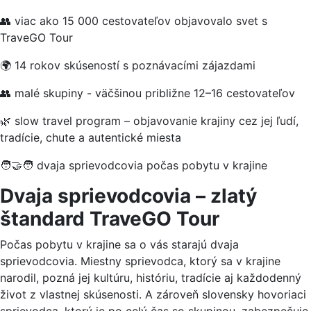
👥 viac ako 15 000 cestovateľov objavovalo svet s
TraveGO Tour
🌍 14 rokov skúseností s poznávacími zájazdami
👥 malé skupiny - väčšinou približne 12–16 cestovateľov
🌿 slow travel program – objavovanie krajiny cez jej ľudí,
tradície, chute a autentické miesta
🧑‍🤝‍🧑 dvaja sprievodcovia počas pobytu v krajine
Dvaja sprievodcovia – zlatý
štandard TraveGO Tour
Počas pobytu v krajine sa o vás starajú dvaja
sprievodcovia. Miestny sprievodca, ktorý sa v krajine
narodil, pozná jej kultúru, históriu, tradície aj každodenný
život z vlastnej skúsenosti. A zároveň slovensky hovoriaci