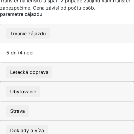
Transfer na letisko a späť. V prípade záujmu Vám transfer
zabezpečíme. Cena závisí od počtu osôb.
parametre zájazdu
Trvanie zájazdu
5 dní/4 noci
Letecká doprava
Ubytovanie
Strava
Doklady a víza