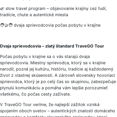
🌿 slow travel program – objavovanie krajiny cez ľudí,
tradície, chute a autentické miesta
🧑‍🤝‍🧑 dvaja sprievodcovia počas pobytu v krajine
Dvaja sprievodcovia – zlatý štandard TraveGO Tour
Počas pobytu v krajine sa o vás starajú dvaja
sprievodcovia. Miestny sprievodca, ktorý sa v krajine
narodil, pozná jej kultúru, históriu, tradície aj každodenný
život z vlastnej skúsenosti. A zároveň slovensky hovoriaci
sprievodca, ktorý je po celý čas so skupinou, zabezpečuje
plynulú komunikáciu a pomáha vám lepšie porozumieť
všetkému, čo počas cesty zažívate.
V TraveGO Tour veríme, že najlepší zážitok vzniká
spojením oboch svetov – autentických znalostí domáceho