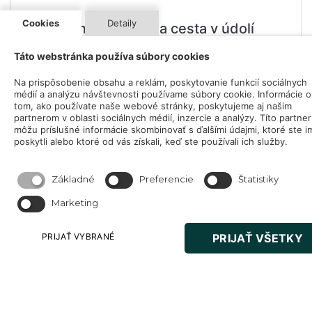
Cookies
Detaily
Uzbekistan a hodvábna cesta v údolí
Fergana
Táto webstránka používa súbory cookies
Ferganské údolie na východe Uzbekistanu je
Na prispôsobenie obsahu a reklám, poskytovanie funkcií sociálnych
unikátnym regiónom, v ktorom Vás čakajú mnohé
médií a analýzu návštevnosti používame súbory cookie. Informácie o
zaujímavostí .
tom, ako používate naše webové stránky, poskytujeme aj našim
partnerom v oblasti sociálnych médií, inzercie a analýzy. Títo partner
21
môžu príslušné informácie skombinovať s ďalšími údajmi, ktoré ste i
May
poskytli alebo ktoré od vás získali, keď ste používali ich služby.
Kazachstan
Základné
Preferencie
Štatistiky
Čo viete o Kazachstane? Na to, že je to deviata
Marketing
najväčšia krajina sveta je stále zahalená akýmsi
obrovským neznámom, nemáte ten pocit? Obrovská
PRIJAŤ VYBRANÉ
PRIJAŤ VŠETKY
krajina ponúka množstvo zaujímavostí. Hlavné mesto
za posledné roky už dva krát zmenilo meno, duša
krajiny Almaty leží pod horami, objavíte tu stopy
Hodvábnej cesty aj obrovský kaňon ako vystrihnutý z