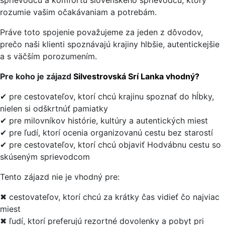
sprievodcu a komfortu slovenského sprievodcu, ktorý
rozumie vašim očakávaniam a potrebám.
Práve toto spojenie považujeme za jeden z dôvodov,
prečo naši klienti spoznávajú krajiny hlbšie, autentickejšie
a s väčším porozumením.
Pre koho je zájazd
Silvestrovská Srí Lanka vhodný?
✔ pre cestovateľov, ktorí chcú krajinu spoznať do hĺbky,
nielen si odškrtnúť pamiatky
✔ pre milovníkov histórie, kultúry a autentických miest
✔ pre ľudí, ktorí ocenia organizovanú cestu bez starostí
✔ pre cestovateľov, ktorí chcú objaviť Hodvábnu cestu so
skúseným sprievodcom
Tento zájazd nie je vhodný pre:
✖ cestovateľov, ktorí chcú za krátky čas vidieť čo najviac
miest
✖ ľudí, ktorí preferujú rezortné dovolenky a pobyt pri