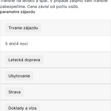
Transfer na letisko a späť. V prípade záujmu Vám transfer
zabezpečíme. Cena závisí od počtu osôb.
parametre zájazdu
Trvanie zájazdu
5 dní/4 noci
Letecká doprava
Ubytovanie
Strava
Doklady a víza