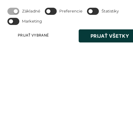
„Malý Paríž“ pre svoju elegantnú architektúru, je
bohaté na povestnú históriu, ktorá sa však dnes už
Základné
Preferencie
Štatistiky
spája s modernou identitou pokrokovej európskej
Marketing
krajiny.
PRIJAŤ VYBRANÉ
PRIJAŤ VŠETKY
pozri všetky blogy
Sleduj nás