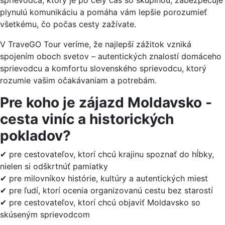
sprievodca, ktorý je po celý čas so skupinou, zabezpečuje
plynulú komunikáciu a pomáha vám lepšie porozumieť
všetkému, čo počas cesty zažívate.
V TraveGO Tour veríme, že najlepší zážitok vzniká
spojením oboch svetov – autentických znalostí domáceho
sprievodcu a komfortu slovenského sprievodcu, ktorý
rozumie vašim očakávaniam a potrebám.
Pre koho je zájazd Moldavsko -
cesta viníc a historických
pokladov?
✔ pre cestovateľov, ktorí chcú krajinu spoznať do hĺbky,
nielen si odškrtnúť pamiatky
✔ pre milovníkov histórie, kultúry a autentických miest
✔ pre ľudí, ktorí ocenia organizovanú cestu bez starostí
✔ pre cestovateľov, ktorí chcú objaviť Moldavsko so
skúseným sprievodcom