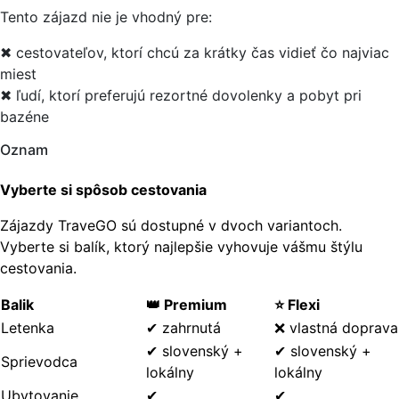
Tento zájazd nie je vhodný pre:
✖ cestovateľov, ktorí chcú za krátky čas vidieť čo najviac
miest
✖ ľudí, ktorí preferujú rezortné dovolenky a pobyt pri
bazéne
Oznam
Vyberte si spôsob cestovania
Zájazdy TraveGO sú dostupné v dvoch variantoch.
Vyberte si balík, ktorý najlepšie vyhovuje vášmu štýlu
cestovania.
Balik
👑 Premium
⭐ Flexi
Letenka
✔ zahrnutá
❌ vlastná doprava
✔ slovenský +
✔ slovenský +
Sprievodca
lokálny
lokálny
Ubytovanie
✔
✔