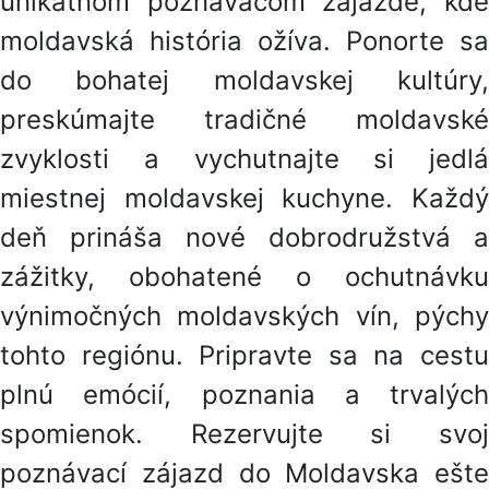
unikátnom poznávacom zájazde, kde
moldavská história ožíva. Ponorte sa
do bohatej moldavskej kultúry,
preskúmajte tradičné moldavské
zvyklosti a vychutnajte si jedlá
miestnej moldavskej kuchyne. Každý
deň prináša nové dobrodružstvá a
zážitky, obohatené o ochutnávku
výnimočných moldavských vín, pýchy
tohto regiónu. Pripravte sa na cestu
plnú emócií, poznania a trvalých
spomienok. Rezervujte si svoj
poznávací zájazd do Moldavska ešte