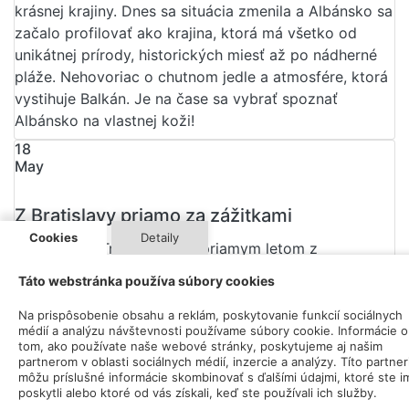
krásnej krajiny. Dnes sa situácia zmenila a Albánsko sa
začalo profilovať ako krajina, ktorá má všetko od
unikátnej prírody, historických miesť až po nádherné
pláže. Nehovoriac o chutnom jedle a atmosfére, ktorá
vystihuje Balkán. Je na čase sa vybrať spoznať
Albánsko na vlastnej koži!
18
May
Z Bratislavy priamo za zážitkami
Cookies
Detaily
Kam letieť s TraveGO Tour priamym letom z
Bratislavy?
Táto webstránka používa súbory cookies
26
May
Na prispôsobenie obsahu a reklám, poskytovanie funkcií sociálnych
médií a analýzu návštevnosti používame súbory cookie. Informácie o
tom, ako používate naše webové stránky, poskytujeme aj našim
BUKUREŠŤ včera a dnes
partnerom v oblasti sociálnych médií, inzercie a analýzy. Títo partner
môžu príslušné informácie skombinovať s ďalšími údajmi, ktoré ste i
poskytli alebo ktoré od vás získali, keď ste používali ich služby.
Hlavné mesto Rumunska Bukurešť, kedysi známe ako