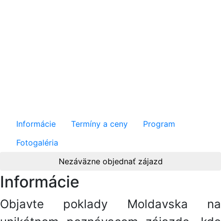
Moldavsko - cesta
viníc a historických
pokladov / Premium
Informácie
Termíny a ceny
Program
Fotogaléria
Nezáväzne objednať zájazd
Informácie
Objavte poklady Moldavska na