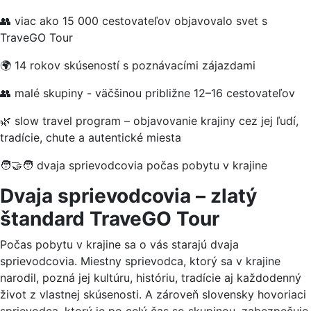
👥 viac ako 15 000 cestovateľov objavovalo svet s
TraveGO Tour
🌍 14 rokov skúseností s poznávacími zájazdami
👥 malé skupiny - väčšinou približne 12–16 cestovateľov
🌿 slow travel program – objavovanie krajiny cez jej ľudí,
tradície, chute a autentické miesta
🧑‍🤝‍🧑 dvaja sprievodcovia počas pobytu v krajine
Dvaja sprievodcovia – zlatý
štandard TraveGO Tour
Počas pobytu v krajine sa o vás starajú dvaja
sprievodcovia. Miestny sprievodca, ktorý sa v krajine
narodil, pozná jej kultúru, históriu, tradície aj každodenný
život z vlastnej skúsenosti. A zároveň slovensky hovoriaci