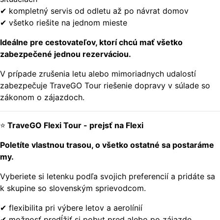
✔ kompletný servis od odletu až po návrat domov
✔ všetko riešite na jednom mieste
Ideálne pre cestovateľov, ktorí chcú mať všetko
zabezpečené jednou rezerváciou.
V prípade zrušenia letu alebo mimoriadnych udalostí
zabezpečuje TraveGO Tour riešenie dopravy v súlade so
zákonom o zájazdoch.
⭐
TraveGO Flexi Tour - prejsť na Flexi
Poletíte vlastnou trasou, o všetko ostatné sa postaráme
my.
Vyberiete si letenku podľa svojich preferencií a pridáte sa
k skupine so slovenským sprievodcom.
✔ flexibilita pri výbere letov a aerolínií
✔ možnosť predĺžiť si pobyt pred alebo po zájazde