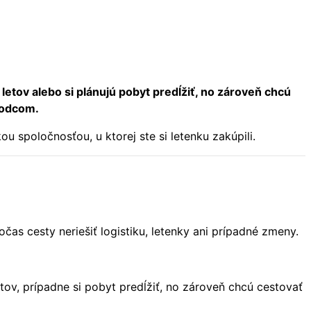
e letov alebo si plánujú pobyt predĺžiť, no zároveň chcú
vodcom.
u spoločnosťou, u ktorej ste si letenku zakúpili.
as cesty neriešiť logistiku, letenky ani prípadné zmeny.
letov, prípadne si pobyt predĺžiť, no zároveň chcú cestovať