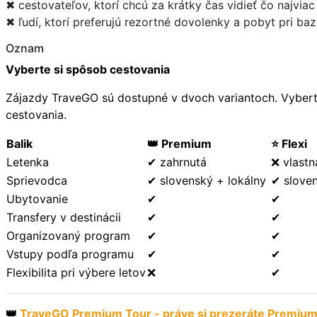
✖ cestovateľov, ktorí chcú za krátky čas vidieť čo najviac
✖ ľudí, ktorí preferujú rezortné dovolenky a pobyt pri ba
Oznam
Vyberte si spôsob cestovania
Zájazdy TraveGO sú dostupné v dvoch variantoch. Vyberte 
cestovania.
Balik
👑 Premium
⭐ Flexi
Letenka
✔ zahrnutá
❌ vlast
Sprievodca
✔ slovenský + lokálny
✔ sloven
Ubytovanie
✔
✔
Transfery v destinácii
✔
✔
Organizovaný program
✔
✔
Vstupy podľa programu
✔
✔
Flexibilita pri výbere letov
❌
✔
👑
TraveGO Premium Tour - práve si prezeráte Premiu