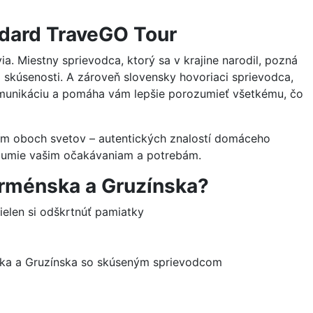
ndard TraveGO Tour
ia. Miestny sprievodca, ktorý sa v krajine narodil, pozná
nej skúsenosti. A zároveň slovensky hovoriaci sprievodca,
komunikáciu a pomáha vám lepšie porozumieť všetkému, čo
ním oboch svetov – autentických znalostí domáceho
ozumie vašim očakávaniam a potrebám.
 Arménska a Gruzínska?
nielen si odškrtnúť pamiatky
nska a Gruzínska so skúseným sprievodcom