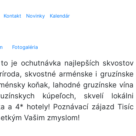
Kontakt
Novinky
Kalendár
í Arménska a Gruzínsk
m
Fotogaléria
to je ochutnávka najlepších skvostov
íroda, skvostné arménske i gruzínske
rménsky koňak, lahodné gruzínske vína
zínskych kúpeľoch, skvelí lokálni
 a 4* hotely! Poznávací zájazd Tisíc
všetkým Vašim zmyslom!