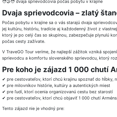
🧑‍🤝‍🧑 dvaja sprievodcovia počas pobytu v krajine
Dvaja sprievodcovia – zlatý šta
Počas pobytu v krajine sa o vás starajú dvaja sprievodcov
jej kultúru, históriu, tradície aj každodenný život z vlast
ktorý je po celý čas so skupinou, zabezpečuje plynulú 
počas cesty zažívate.
V TraveGO Tour veríme, že najlepší zážitok vzniká spoje
sprievodcu a komfortu slovenského sprievodcu, ktorý r
Pre koho je zájazd 1 000 chutí
✔ pre cestovateľov, ktorí chcú krajinu spoznať do hĺbky, 
✔ pre milovníkov histórie, kultúry a autentických miest
✔ pre ľudí, ktorí ocenia organizovanú cestu bez starostí
✔ pre cestovateľov, ktorí chcú objaviť 1 000 chutí Armé
Tento zájazd nie je vhodný pre: