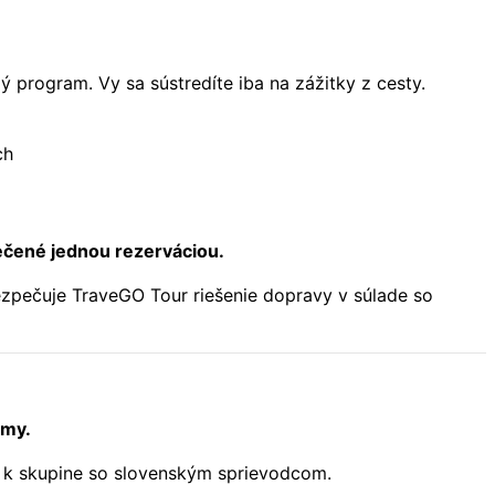
ý program. Vy sa sústredíte iba na zážitky z cesty.
ch
ečené jednou rezerváciou.
ezpečuje TraveGO Tour riešenie dopravy v súlade so
 my.
sa k skupine so slovenským sprievodcom.