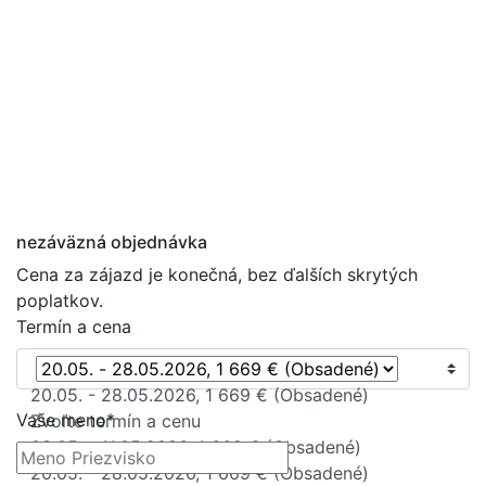
a / Premium
nezáväzná objednávka
Cena za zájazd je konečná, bez ďalších skrytých
poplatkov.
Termín a cena
20.05. - 28.05.2026, 1 669 € (Obsadené)
Vaše meno*
Zvoľte termín a cenu
03.05. - 11.05.2026, 1 669 € (Obsadené)
20.05. - 28.05.2026, 1 669 € (Obsadené)