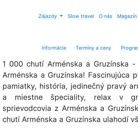
Zájazdy
Slow travel
O nás
Magazín
1 000 chut
Informácie
Termíny a ceny
Progra
1 000 chutí Arménska a Gruzínska - 
Arménska a Gruzínska! Fascinujúca pr
pamiatky, história, jedinečný pravý a
a miestne špeciality, relax v gru
sprievodcovia z Arménska a Gruzínska
chutí Arménska a Gruzínska ulahodí 