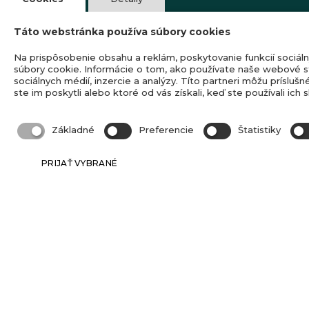
Recenzie
Táto webstránka používa súbory cookies
Kontakt
Na prispôsobenie obsahu a reklám, poskytovanie funkcií sociál
súbory cookie. Informácie o tom, ako používate naše webové st
sociálnych médií, inzercie a analýzy. Títo partneri môžu prísluš
INFORMÁCIE
ste im poskytli alebo ktoré od vás získali, keď ste používali ich s
Poistenie insolventnosti
Základné
Preferencie
Štatistiky
GDPR
PRIJAŤ VYBRANÉ
Cestovné poistenie
Všeobecné zmluvné podmienky
Osvedčenie o členstve SACKA
Reklamačný poriadok
Cookies