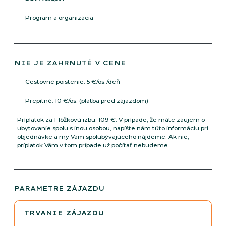
Program a organizácia
NIE JE ZAHRNUTÉ V CENE
Cestovné poistenie: 5 €/os./deň
Prepitné: 10 €/os. (platba pred zájazdom)
Príplatok za 1-lôžkovú izbu: 109 €. V prípade, že máte záujem o
ubytovanie spolu s inou osobou, napíšte nám túto informáciu pri
objednávke a my Vám spolubývajúceho nájdeme. Ak nie,
príplatok Vám v tom prípade už počítať nebudeme.
PARAMETRE ZÁJAZDU
TRVANIE ZÁJAZDU