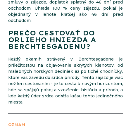
zmluvy o zájazde, doplatok splatný do 46 dní pred
odchodom. Úhrada 100 % ceny zájazdu, pokiaľ je
objednaný v lehote kratšej ako 46 dní pred
odchodom.
PREČO CESTOVAŤ DO
ORLIEHO HNIEZDA A
BERCHTESGADENU?
Každý okamih strávený v Berchtesgadene je
príležitosťou na objavovanie skrytých klenotov, od
malebných horských dediniek až po tiché chodníčky,
ktoré vás zavedú do srdca prírody. Tento zájazd je viac
než len cestovaním - je to cesta k novým horizontom,
kde sa spájajú pokoj a vzrušenie, história a príroda, a
kde každý úder srdca odráža krásu tohto jedinečného
miesta.
OZNAM