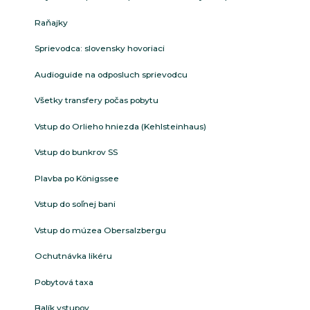
Raňajky
Sprievodca: slovensky hovoriaci
Audioguide na odposluch sprievodcu
Všetky transfery počas pobytu
Vstup do Orlieho hniezda (Kehlsteinhaus)
Vstup do bunkrov SS
Plavba po Königssee
Vstup do soľnej bani
Vstup do múzea Obersalzbergu
Ochutnávka likéru
Pobytová taxa
Balík vstupov